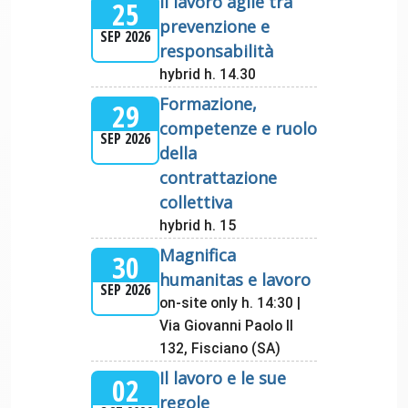
Il lavoro agile tra
25
prevenzione e
SEP 2026
responsabilità
hybrid h. 14.30
Formazione,
29
competenze e ruolo
SEP 2026
della
contrattazione
collettiva
hybrid h. 15
Magnifica
30
humanitas e lavoro
SEP 2026
on-site only h. 14:30 |
Via Giovanni Paolo II
132, Fisciano (SA)
Il lavoro e le sue
02
regole