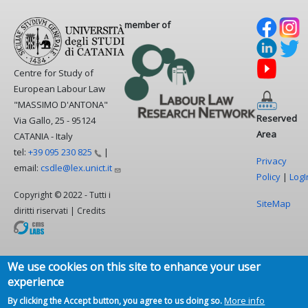
member of
Centre for Study of
European Labour Law
"MASSIMO D'ANTONA"
Reserved
Via Gallo, 25 - 95124
Area
CATANIA - Italy
tel:
+39 095 230
825
|
Privacy
email:
csdle@lex.unict.it
Policy
|
LogI
Copyright © 2022 - Tutti i
SiteMap
diritti riservati | Credits
We use cookies on this site to enhance your user
experience
More info
By clicking the Accept button, you agree to us doing so.