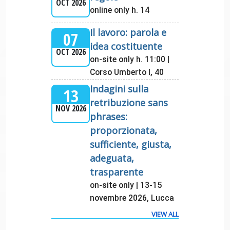
OCT 2026
online only h. 14
Il lavoro: parola e
07
idea costituente
OCT 2026
on-site only h. 11:00 |
Corso Umberto I, 40
Indagini sulla
13
retribuzione sans
NOV 2026
phrases:
proporzionata,
sufficiente, giusta,
adeguata,
trasparente
on-site only | 13-15
novembre 2026, Lucca
VIEW ALL