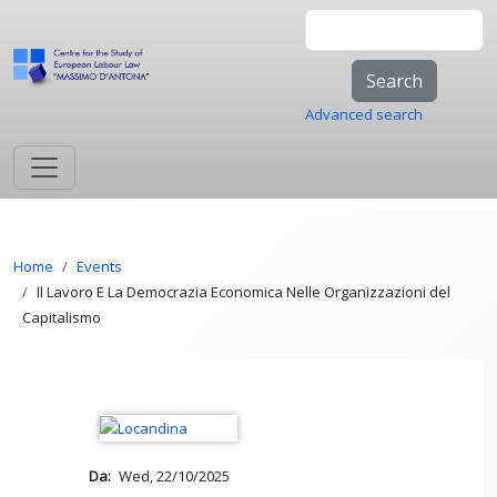
Skip to main content
Search
Advanced search
Breadcrumb
Home
Events
Il Lavoro E La Democrazia Economica Nelle Organizzazioni del
Capitalismo
Da
Wed, 22/10/2025