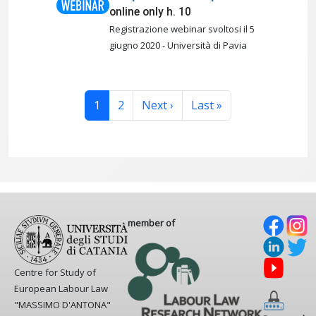
online only h. 10
Registrazione webinar svoltosi il 5
giugno 2020 - Università di Pavia
Pagination
Page
Page
Next page
Last page
1
2
Next ›
Last »
member of
Centre for Study of
European Labour Law
"MASSIMO D'ANTONA"