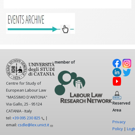
member of
Centre for Study of
European Labour Law
"MASSIMO D'ANTONA"
Reserved
Via Gallo, 25 - 95124
Area
CATANIA - Italy
tel:
+39 095 230
825
|
Privacy
email:
csdle@lex.unict.it
Policy
|
LogI