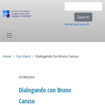
Skip to main content
Search
Advanced search
Breadcrumb
Home
Our Users
Dialogando Con Bruno Caruso
01/08/2024
Dialogando con Bruno
Caruso