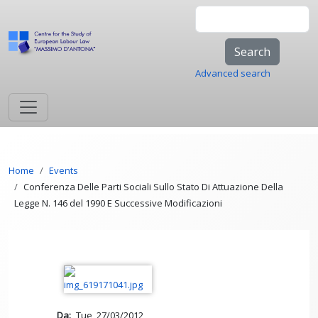
Skip to main content
Search
Advanced search
Breadcrumb
Home
Events
Conferenza Delle Parti Sociali Sullo Stato Di Attuazione Della
Legge N. 146 del 1990 E Successive Modificazioni
Da
Tue, 27/03/2012