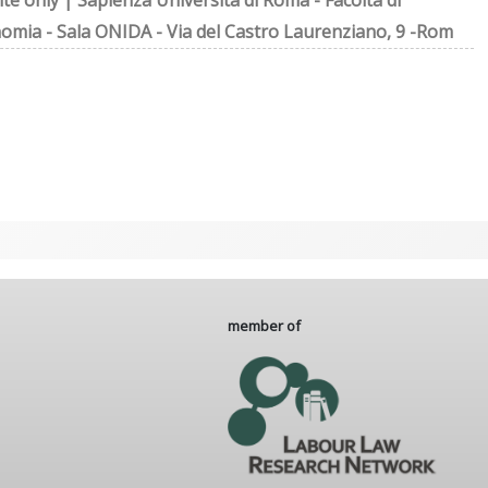
ite only | Sapienza Università di Roma - Facoltà di
omia - Sala ONIDA - Via del Castro Laurenziano, 9 -Rom
member of