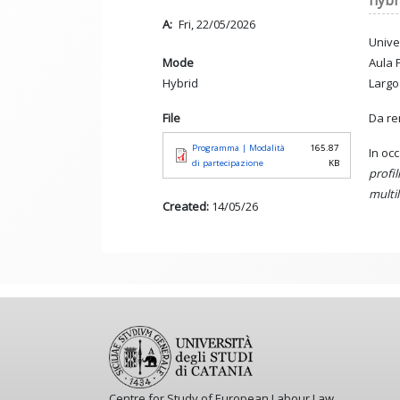
hybr
A
Fri, 22/05/2026
Unive
Aula P
Mode
Largo
Hybrid
Da r
File
Programma | Modalità
165.87
In oc
di partecipazione
KB
profil
multil
Created:
14/05/26
Centre for Study of European Labour Law