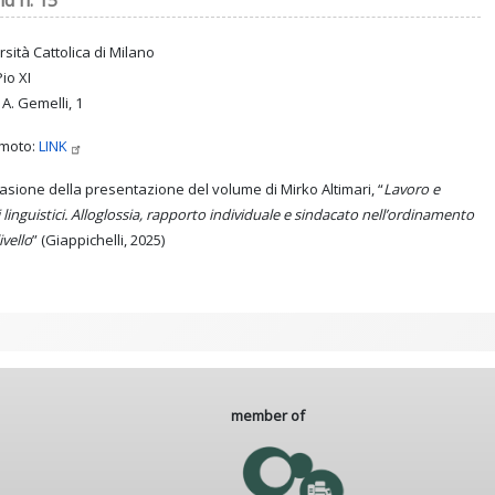
id h. 15
rsità Cattolica di Milano
io XI
 A. Gemelli, 1
emoto:
LINK
casione della presentazione del volume di Mirko Altimari, “
Lavoro e
i linguistici. Alloglossia, rapporto individuale e sindacato nell’ordinamento
ivello
” (Giappichelli, 2025)
member of