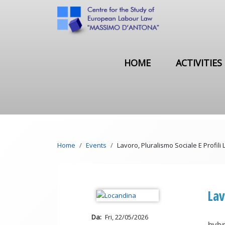
Skip to main content
Main navigation
HOME
ACTIVITIES
Breadcrumb
Home
Events
Lavoro, Pluralismo Sociale E Profili L
Lav
Da
Fri, 22/05/2026