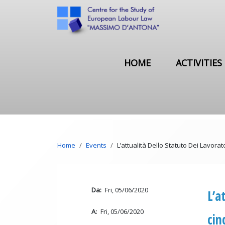
Skip to main content
Main navigation
HOME
ACTIVITIES
Breadcrumb
Home
Events
L’attualità Dello Statuto Dei Lavora
Da
Fri, 05/06/2020
L’a
A
Fri, 05/06/2020
cin