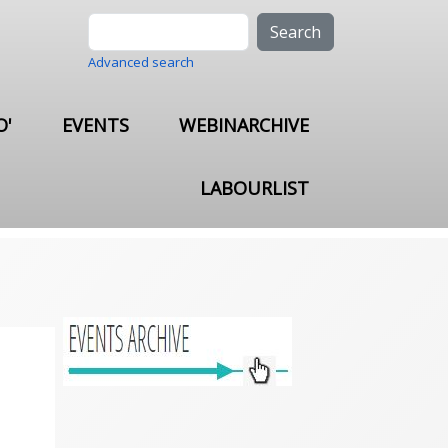
Search
Advanced search
O'
EVENTS
WEBINARCHIVE
LABOURLIST