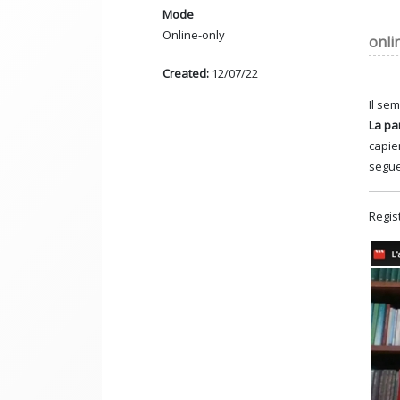
Mode
Online-only
onli
Created:
12/07/22
Il se
La pa
capie
segue
Regis