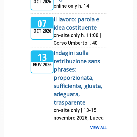
OCT 2026
online only h. 14
Il lavoro: parola e
07
idea costituente
OCT 2026
on-site only h. 11:00 |
Corso Umberto I, 40
Indagini sulla
13
retribuzione sans
NOV 2026
phrases:
proporzionata,
sufficiente, giusta,
adeguata,
trasparente
on-site only | 13-15
novembre 2026, Lucca
VIEW ALL