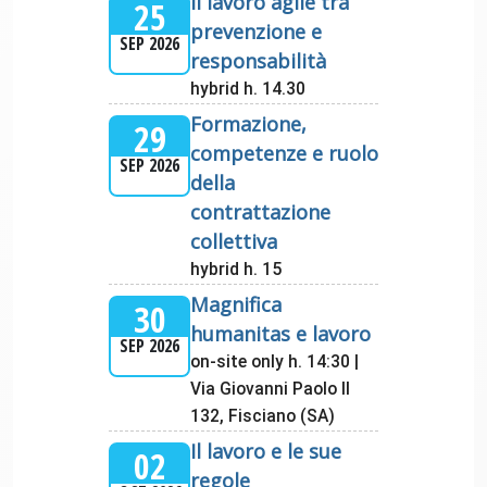
Il lavoro agile tra
25
prevenzione e
SEP 2026
responsabilità
hybrid h. 14.30
Formazione,
29
competenze e ruolo
SEP 2026
della
contrattazione
collettiva
hybrid h. 15
Magnifica
30
humanitas e lavoro
SEP 2026
on-site only h. 14:30 |
Via Giovanni Paolo II
132, Fisciano (SA)
Il lavoro e le sue
02
regole