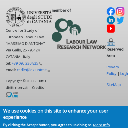
member of
Centre for Study of
European Labour Law
"MASSIMO D'ANTONA"
Reserved
Via Gallo, 25 - 95124
Area
CATANIA - Italy
tel:
+39 095 230
825
|
Privacy
email:
csdle@lex.unict.it
Policy
|
LogI
Copyright © 2022 - Tutti i
SiteMap
diritti riservati | Credits
We use cookies on this site to enhance your user
experience
More info
By clicking the Accept button, you agree to us doing so.