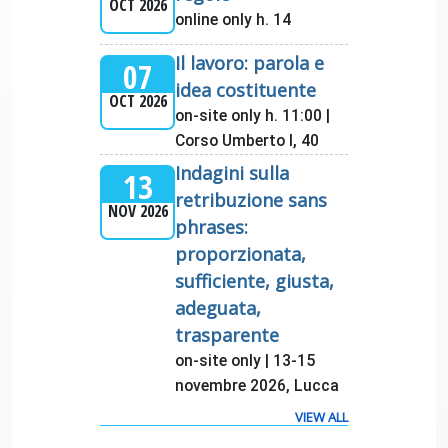
OCT 2026
online only h. 14
Il lavoro: parola e
07
idea costituente
OCT 2026
on-site only h. 11:00 |
Corso Umberto I, 40
Indagini sulla
13
retribuzione sans
NOV 2026
phrases:
proporzionata,
sufficiente, giusta,
adeguata,
trasparente
on-site only | 13-15
novembre 2026, Lucca
VIEW ALL