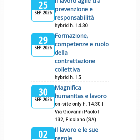
Il lavoro agile tra
25
prevenzione e
SEP 2026
responsabilità
hybrid h. 14.30
Formazione,
29
competenze e ruolo
SEP 2026
della
contrattazione
collettiva
hybrid h. 15
Magnifica
30
humanitas e lavoro
SEP 2026
on-site only h. 14:30 |
Via Giovanni Paolo II
132, Fisciano (SA)
Il lavoro e le sue
02
regole