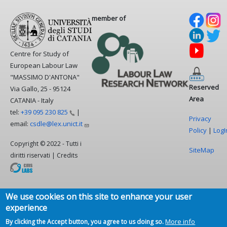
member of
Centre for Study of
European Labour Law
"MASSIMO D'ANTONA"
Reserved
Via Gallo, 25 - 95124
Area
CATANIA - Italy
tel:
+39 095 230
825
|
Privacy
email:
csdle@lex.unict.it
Policy
|
LogI
Copyright © 2022 - Tutti i
SiteMap
diritti riservati | Credits
We use cookies on this site to enhance your user
experience
More info
By clicking the Accept button, you agree to us doing so.