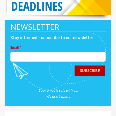
NEWSLETTER
Stay informed - subscribe to our newsletter.
Email
SUBSCRIBE
Your email is safe with us.
We don’t spam
.