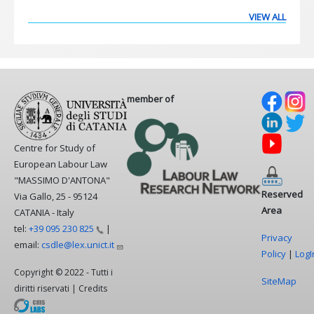
VIEW ALL
member of
Centre for Study of
European Labour Law
"MASSIMO D'ANTONA"
Reserved
Via Gallo, 25 - 95124
Area
CATANIA - Italy
tel:
+39 095 230
825
|
Privacy
email:
csdle@lex.unict.it
Policy
|
LogI
Copyright © 2022 - Tutti i
SiteMap
diritti riservati | Credits