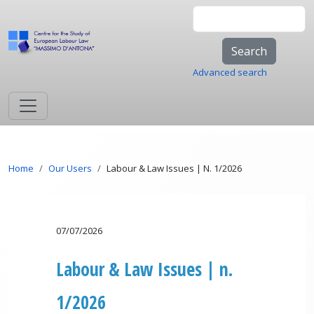
Skip to main content
Search
Advanced search
Breadcrumb
Home
Our Users
Labour & Law Issues | N. 1/2026
07/07/2026
Labour & Law Issues | n.
1/2026